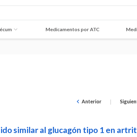
écum
Medicamentos por ATC
Medi
d
|
Anterior
Siguien
do similar al glucagón tipo 1 en artrit